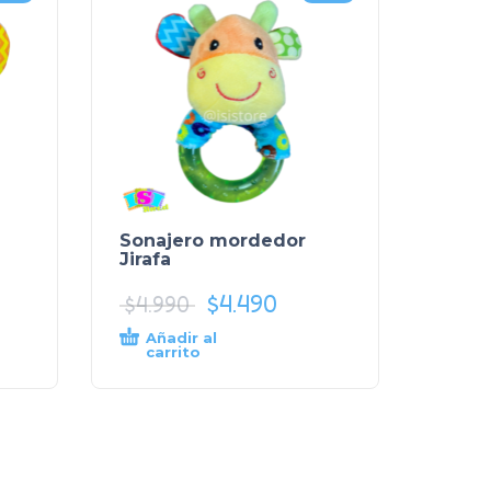
Sonajero mordedor
Jirafa
$
4.490
$
4.990
Añadir al
carrito