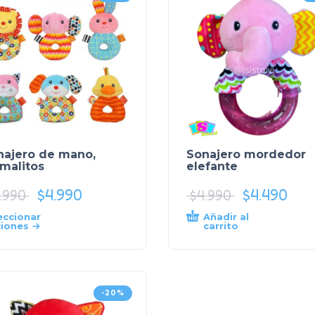
najero de mano,
Sonajero mordedor
malitos
elefante
$
4.990
$
4.490
.990
$
4.990
eccionar
Añadir al
iones
carrito
-20%