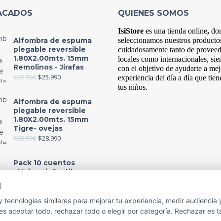
ACADOS
QUIENES SOMOS
IsiStore
es
una tienda online
,
do
Alfombra de espuma
s
eleccionamos nuestros producto
plegable reversible
cuidadosamente tanto de provee
1.80X2.00mts. 15mm
locales como internacionales, si
Remolinos - Jirafas
con el objetivo de ayudarte a mej
$
39.990
$
25.990
experiencia del
día
a
día
que tien
tus niños.
Alfombra de espuma
plegable reversible
1.80X2.00mts. 15mm
Tigre- ovejas
$
39.990
$
28.990
Pack 10 cuentos
clásicos infantiles,
colección 1
d
$
13.990
$
12.990
 tecnologías similares para mejorar tu experiencia, medir audiencia 
s aceptar todo, rechazar todo o elegir por categoría. Rechazar es t