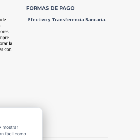
FORMAS DE PAGO
Efectivo y Transferencia Bancaria.
nde
s
dores
empre
orar la
es con
y mostrar
an fácil como