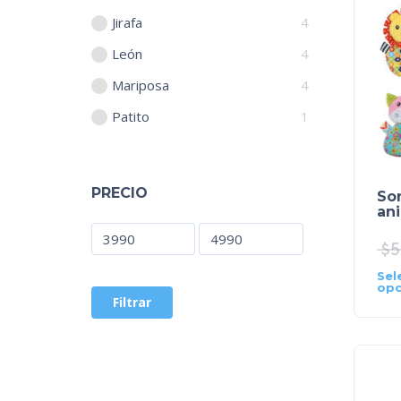
Jirafa
4
León
4
Mariposa
4
Patito
1
PRECIO
So
ani
$
5
Sel
opc
Filtrar