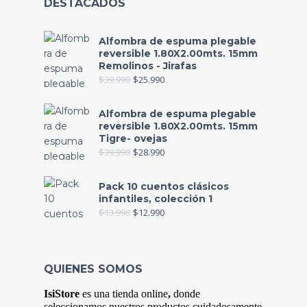
DESTACADOS
Alfombra de espuma plegable
reversible 1.80X2.00mts. 15mm
Remolinos - Jirafas
$
39.990
$
25.990
Alfombra de espuma plegable
reversible 1.80X2.00mts. 15mm
Tigre- ovejas
$
39.990
$
28.990
Pack 10 cuentos clásicos
infantiles, colección 1
$
13.990
$
12.990
QUIENES SOMOS
IsiStore
es
una tienda online
,
donde
s
eleccionamos nuestros productos cuidadosamente