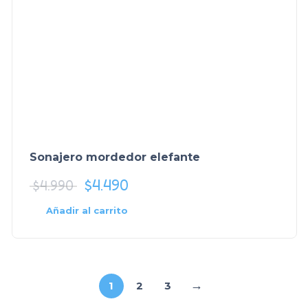
Sonajero mordedor elefante
$
4.490
$
4.990
Añadir al carrito
→
1
2
3