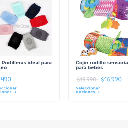
 Rodilleras ideal para
Cojín rodillo sensoria
teo
para bebés
.490
$
16.990
$
19.990
eccionar
Seleccionar
iones
opciones