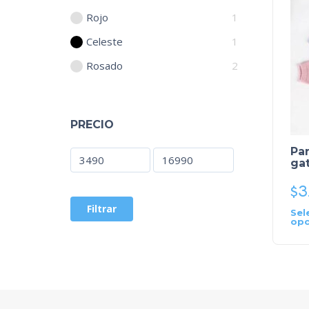
Rojo
1
Celeste
1
Rosado
2
PRECIO
Par
ga
$
3
Filtrar
Sel
opc