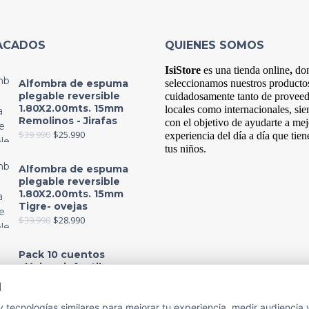
ACADOS
QUIENES SOMOS
IsiStore
es
una tienda online
,
do
Alfombra de espuma
s
eleccionamos nuestros producto
plegable reversible
cuidadosamente tanto de provee
1.80X2.00mts. 15mm
locales como internacionales, si
Remolinos - Jirafas
con el objetivo de ayudarte a mej
$
39.990
$
25.990
experiencia del
día
a
día
que tien
tus niños.
Alfombra de espuma
plegable reversible
1.80X2.00mts. 15mm
Tigre- ovejas
$
39.990
$
28.990
Pack 10 cuentos
clásicos infantiles,
colección 1
d
$
13.990
$
12.990
 tecnologías similares para mejorar tu experiencia, medir audiencia 