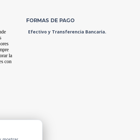
FORMAS DE PAGO
Efectivo y Transferencia Bancaria.
nde
s
dores
empre
orar la
es con
y mostrar