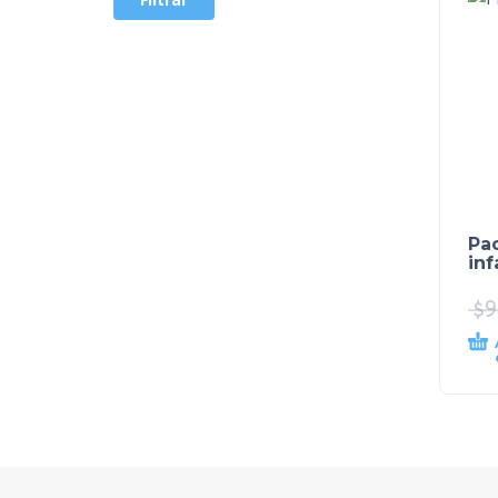
Pa
inf
$
9