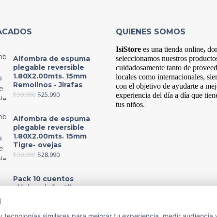
ACADOS
QUIENES SOMOS
IsiStore
es
una tienda online
,
do
Alfombra de espuma
s
eleccionamos nuestros producto
plegable reversible
cuidadosamente tanto de provee
1.80X2.00mts. 15mm
locales como internacionales, si
Remolinos - Jirafas
con el objetivo de ayudarte a mej
$
39.990
$
25.990
experiencia del
día
a
día
que tien
tus niños.
Alfombra de espuma
plegable reversible
1.80X2.00mts. 15mm
Tigre- ovejas
$
39.990
$
28.990
Pack 10 cuentos
clásicos infantiles,
colección 1
d
$
13.990
$
12.990
 tecnologías similares para mejorar tu experiencia, medir audiencia 