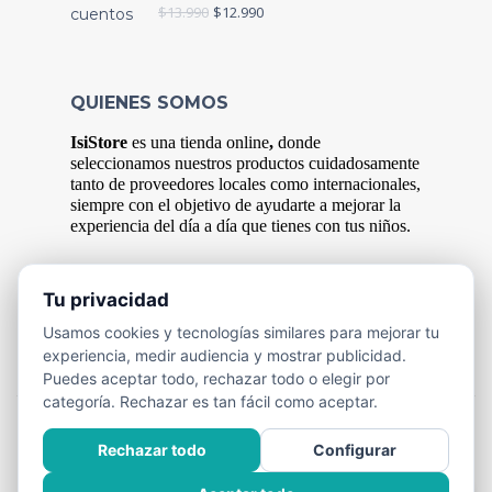
$
13.990
$
12.990
QUIENES SOMOS
IsiStore
es
una tienda online
,
donde
s
eleccionamos nuestros productos cuidadosamente
tanto de proveedores locales como internacionales,
siempre con el objetivo de ayudarte a mejorar la
experiencia del
día
a
día
que tienes con tus niños.
Tu privacidad
FORMAS DE PAGO
Usamos cookies y tecnologías similares para mejorar tu
Efectivo y Transferencia Bancaria.
experiencia, medir audiencia y mostrar publicidad.
Puedes aceptar todo, rechazar todo o elegir por
categoría. Rechazar es tan fácil como aceptar.
Rechazar todo
Configurar
Isistore.cl - 2025