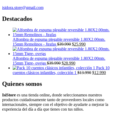
isidora.store@gmail.com
Destacados
Alfombra de espuma plegable reversible 1.80X2.00mts.
El
El
15mm Remolinos - Jirafas
$
39.990
$
25.990
precio
precio
original
actual
era:
es:
Alfombra de espuma plegable reversible 1.80X2.00mts.
El
$39.990.
El
$25.990.
15mm Tigre- ovejas
$
39.990
$
28.990
precio
precio
Pack 10
original
actual
El
El
cuentos clásicos infantiles, colección 1
$
13.990
$
12.990
era:
es:
precio
precio
$39.990.
$28.990.
original
actual
Quienes somos
era:
es:
$13.990.
$12.99
IsiStore
es
una tienda online
,
donde s
eleccionamos nuestros
productos cuidadosamente tanto de proveedores locales como
internacionales, siempre con el objetivo de ayudarte a mejorar la
experiencia del
día
a
día
que tienes con tus niños.