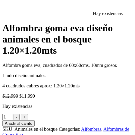
Hay existencias
Alfombra goma eva diseño
animales en el bosque
1.20×1.20mts
Alfombra goma eva, cuadrados de 60x60cms, 10mm grosor.
Lindo diseño animales.
4 cuadrados cubres aprox: 1.20×1.20mts
El
El
$
12.990
$
11.990
precio
precio
Hay existencias
original
actual
era:
es:
Alfombra
-
$12.990.
+
$11.990.
goma
Añadir al carrito
eva
SKU:
Animales en el bosque
Categorías:
Alfombras
,
Alfombras de
diseño
Goma Eva