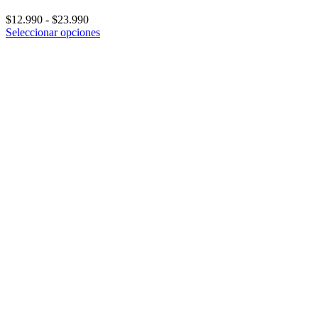
Rango
$
12.990
-
$
23.990
de
Seleccionar opciones
precios:
desde
$12.990
hasta
$23.990