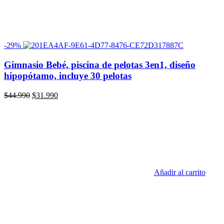
-29%
Gimnasio Bebé, piscina de pelotas 3en1, diseño
hipopótamo, incluye 30 pelotas
El
El
$
44.990
$
31.990
precio
precio
original
actual
era:
es:
$44.990.
$31.990.
Añadir al carrito