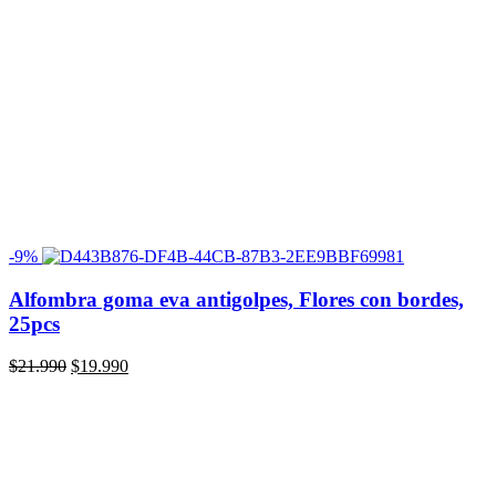
-9%
Alfombra goma eva antigolpes, Flores con bordes,
25pcs
El
El
$
21.990
$
19.990
precio
precio
original
actual
era:
es:
$21.990.
$19.990.