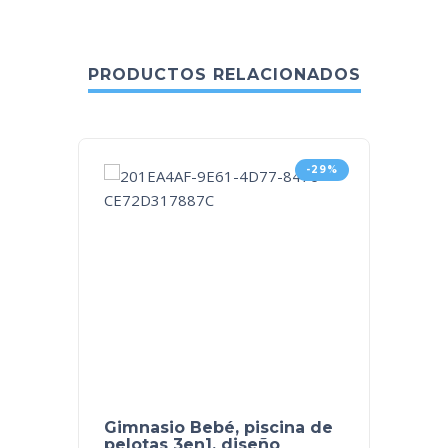
PRODUCTOS RELACIONADOS
-29%
Gimnasio Bebé, piscina de
Alfom
pelotas 3en1, diseño
jirafas