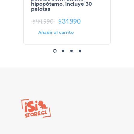
hipopótamo, incluye 30
pelotas
$
31.990
$
12.
$
44.990
Selecc
Añadir al carrito