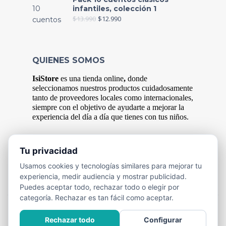
infantiles, colección 1
$
13.990
$
12.990
QUIENES SOMOS
IsiStore
es
una tienda online
,
donde
s
eleccionamos nuestros productos cuidadosamente
tanto de proveedores locales como internacionales,
siempre con el objetivo de ayudarte a mejorar la
experiencia del
día
a
día
que tienes con tus niños.
Tu privacidad
FORMAS DE PAGO
Usamos cookies y tecnologías similares para mejorar tu
Efectivo y Transferencia Bancaria.
experiencia, medir audiencia y mostrar publicidad.
Puedes aceptar todo, rechazar todo o elegir por
categoría. Rechazar es tan fácil como aceptar.
Rechazar todo
Configurar