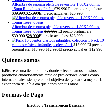
Alfombra de espuma plegable reversible 1.80X2.00mts.
15mm Remolinos - Jirafas
$
39.990
El precio original era:
$39.990.
$
25.990
El precio actual es: $25.990.
Alfombra de espuma plegable reversible 1.80X2.00mts.
15mm Tigre- ovejas
$
39.990
El precio original era:
$39.990.
$
28.990
El precio actual es: $28.990.
Pack 10
cuentos clásicos infantiles, colección 1
$
13.990
El precio
original era: $13.990.
$
12.990
El precio actual es: $12.990.
Quienes somos
IsiStore
es
una tienda online
,
donde s
eleccionamos nuestros
productos cuidadosamente tanto de proveedores locales como
internacionales, siempre con el objetivo de ayudarte a mejorar la
experiencia del
día
a
día
que tienes con tus niños.
Formas de Pago
Efectivo y Transferencia Bancaria.