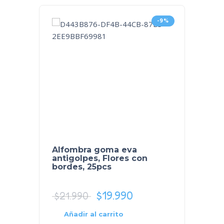
-9%
Alfombra goma eva
Alfom
antigolpes, Flores con
60x60
bordes, 25pcs
beige
$
19.990
$
15.
$
21.990
Selecc
Añadir al carrito