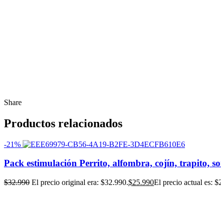
Share
Productos relacionados
-21%
Pack estimulación Perrito, alfombra, cojín, trapito, s
$
32.990
El precio original era: $32.990.
$
25.990
El precio actual es: $