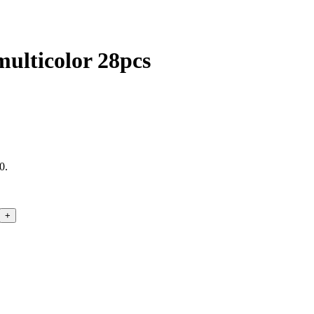
multicolor 28pcs
0.
+