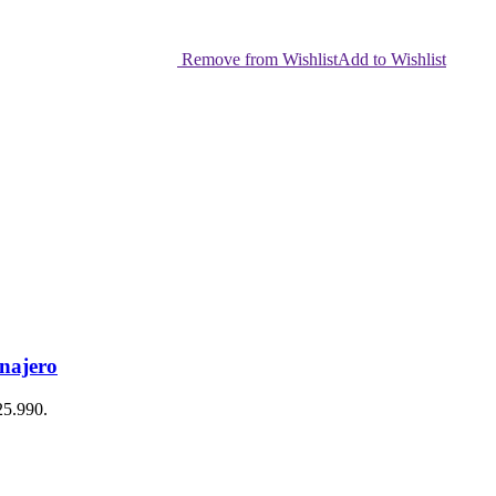
Remove from Wishlist
Add to Wishlist
onajero
25.990.