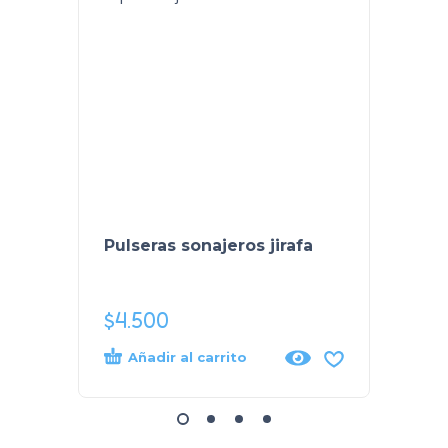
Pulseras sonajeros jirafa
Gimna
pelota
inclu
$
4.500
$
44.
Añadir al carrito
Añad