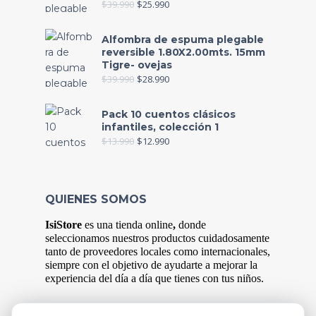
$
39.990
$
25.990
Alfombra de espuma plegable
reversible 1.80X2.00mts. 15mm
Tigre- ovejas
$
39.990
$
28.990
Pack 10 cuentos clásicos
infantiles, colección 1
$
13.990
$
12.990
QUIENES SOMOS
IsiStore
es
una tienda online
,
donde
s
eleccionamos nuestros productos cuidadosamente
tanto de proveedores locales como internacionales,
siempre con el objetivo de ayudarte a mejorar la
experiencia del
día
a
día
que tienes con tus niños.