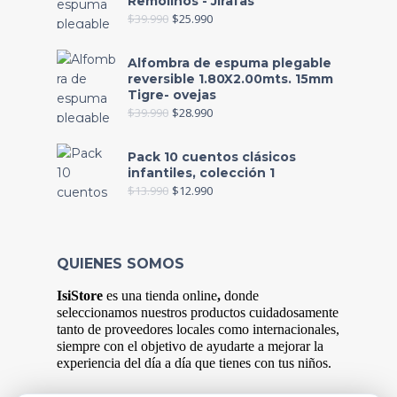
Remolinos - Jirafas
$
39.990
$
25.990
Alfombra de espuma plegable
reversible 1.80X2.00mts. 15mm
Tigre- ovejas
$
39.990
$
28.990
Pack 10 cuentos clásicos
infantiles, colección 1
$
13.990
$
12.990
QUIENES SOMOS
IsiStore
es
una tienda online
,
donde
s
eleccionamos nuestros productos cuidadosamente
tanto de proveedores locales como internacionales,
siempre con el objetivo de ayudarte a mejorar la
experiencia del
día
a
día
que tienes con tus niños.