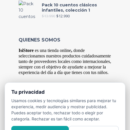
Pack 10 cuentos clásicos
infantiles, colección 1
$
13.990
$
12.990
QUIENES SOMOS
IsiStore
es
una tienda online
,
donde
s
eleccionamos nuestros productos cuidadosamente
tanto de proveedores locales como internacionales,
siempre con el objetivo de ayudarte a mejorar la
experiencia del
día
a
día
que tienes con tus niños.
Tu privacidad
FORMAS DE PAGO
Usamos cookies y tecnologías similares para mejorar tu
Efectivo y Transferencia Bancaria.
experiencia, medir audiencia y mostrar publicidad.
Puedes aceptar todo, rechazar todo o elegir por
categoría. Rechazar es tan fácil como aceptar.