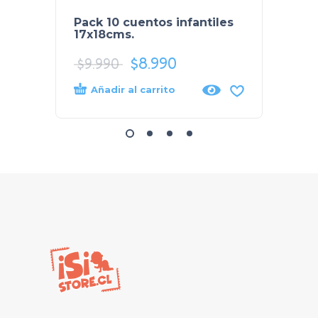
Pack 10 cuentos infantiles
Pack 
17x18cms.
colec
$
8.990
$
12.
$
9.990
Añadir al carrito
Añad