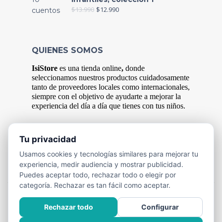
$
13.990
$
12.990
QUIENES SOMOS
IsiStore
es
una tienda online
,
donde
s
eleccionamos nuestros productos cuidadosamente
tanto de proveedores locales como internacionales,
siempre con el objetivo de ayudarte a mejorar la
experiencia del
día
a
día
que tienes con tus niños.
Tu privacidad
FORMAS DE PAGO
Usamos cookies y tecnologías similares para mejorar tu
Efectivo y Transferencia Bancaria.
experiencia, medir audiencia y mostrar publicidad.
Puedes aceptar todo, rechazar todo o elegir por
categoría. Rechazar es tan fácil como aceptar.
Rechazar todo
Configurar