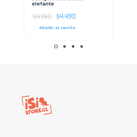
elefante
anima
$
4.490
$
4.990
$
5.9
Selecc
Añadir al carrito