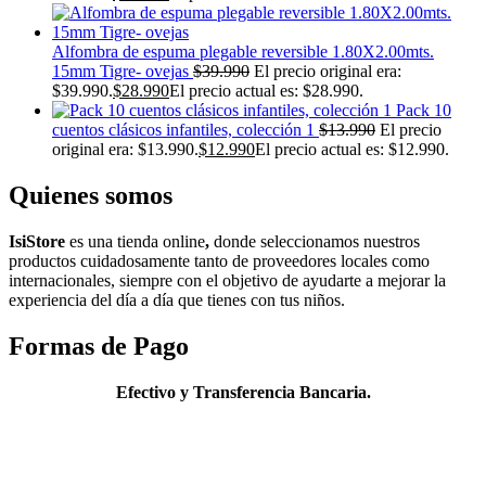
Alfombra de espuma plegable reversible 1.80X2.00mts.
15mm Tigre- ovejas
$
39.990
El precio original era:
$39.990.
$
28.990
El precio actual es: $28.990.
Pack 10
cuentos clásicos infantiles, colección 1
$
13.990
El precio
original era: $13.990.
$
12.990
El precio actual es: $12.990.
Quienes somos
IsiStore
es
una tienda online
,
donde s
eleccionamos nuestros
productos cuidadosamente tanto de proveedores locales como
internacionales, siempre con el objetivo de ayudarte a mejorar la
experiencia del
día
a
día
que tienes con tus niños.
Formas de Pago
Efectivo y Transferencia Bancaria.