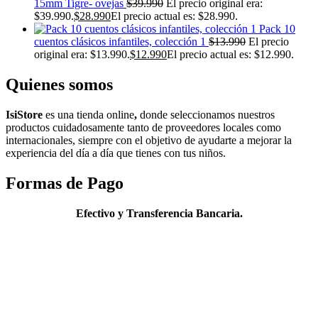
15mm Tigre- ovejas
$
39.990
El precio original era:
$39.990.
$
28.990
El precio actual es: $28.990.
Pack 10
cuentos clásicos infantiles, colección 1
$
13.990
El precio
original era: $13.990.
$
12.990
El precio actual es: $12.990.
Quienes somos
IsiStore
es
una tienda online
,
donde s
eleccionamos nuestros
productos cuidadosamente tanto de proveedores locales como
internacionales, siempre con el objetivo de ayudarte a mejorar la
experiencia del
día
a
día
que tienes con tus niños.
Formas de Pago
Efectivo y Transferencia Bancaria.