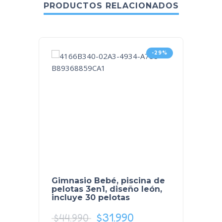
PRODUCTOS RELACIONADOS
-29%
Gimnasio Bebé, piscina de
Pack 4
pelotas 3en1, diseño león,
5cms
incluye 30 pelotas
$
31.990
$
4.9
$
44.990