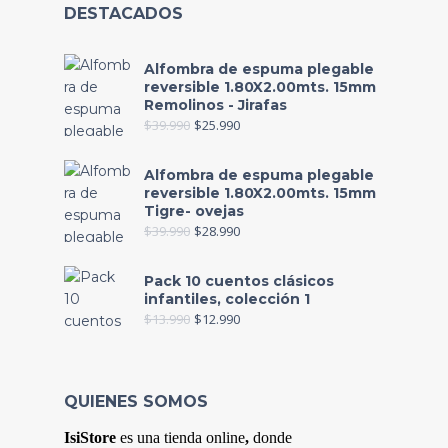
DESTACADOS
Alfombra de espuma plegable
reversible 1.80X2.00mts. 15mm
Remolinos - Jirafas
$
39.990
$
25.990
Alfombra de espuma plegable
reversible 1.80X2.00mts. 15mm
Tigre- ovejas
$
39.990
$
28.990
Pack 10 cuentos clásicos
infantiles, colección 1
$
13.990
$
12.990
QUIENES SOMOS
IsiStore
es
una tienda online
,
donde