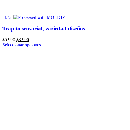
-33%
Trapito sensorial, variedad diseños
El
El
$
5.990
$
3.990
precio
precio
Seleccionar opciones
original
actual
era:
es:
$5.990.
$3.990.