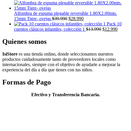
precio
precio
original
actual
era:
es:
Alfombra de espuma plegable reversible 1.80X2.00mts.
El
$39.990.
El
$25.990.
15mm Tigre- ovejas
$
39.990
$
28.990
precio
precio
Pack 10
original
actual
El
El
cuentos clásicos infantiles, colección 1
$
13.990
$
12.990
era:
es:
precio
precio
$39.990.
$28.990.
original
actual
Quienes somos
era:
es:
$13.990.
$12.99
IsiStore
es
una tienda online
,
donde s
eleccionamos nuestros
productos cuidadosamente tanto de proveedores locales como
internacionales, siempre con el objetivo de ayudarte a mejorar la
experiencia del
día
a
día
que tienes con tus niños.
Formas de Pago
Efectivo y Transferencia Bancaria.