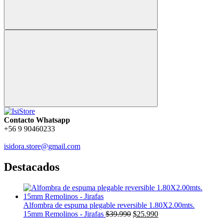
Contacto Whatsapp
+56 9 90460233
isidora.store@gmail.com
Destacados
Alfombra de espuma plegable reversible 1.80X2.00mts.
El
El
15mm Remolinos - Jirafas
$
39.990
$
25.990