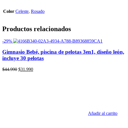
Color
Celeste
,
Rosado
Productos relacionados
-29%
Gimnasio Bebé, piscina de pelotas 3en1, diseño león,
incluye 30 pelotas
El
El
$
44.990
$
31.990
precio
precio
original
actual
era:
es:
$44.990.
$31.990.
Añadir al carrito