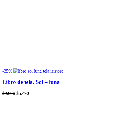
-35%
Libro de tela, Sol – luna
El
El
$
9.990
$
6.490
precio
precio
original
actual
era:
es:
$9.990.
$6.490.