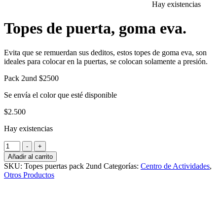
Hay existencias
Topes de puerta, goma eva.
Evita que se remuerdan sus deditos, estos topes de goma eva, son
ideales para colocar en la puertas, se colocan solamente a presión.
Pack 2und $2500
Se envía el color que esté disponible
$
2.500
Hay existencias
Topes
-
+
de
Añadir al carrito
puerta,
SKU:
Topes puertas pack 2und
Categorías:
Centro de Actividades
,
goma
Otros Productos
eva.
cantidad