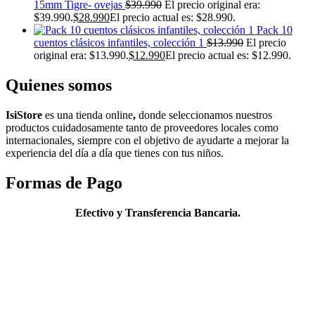
15mm Tigre- ovejas
$
39.990
El precio original era:
$39.990.
$
28.990
El precio actual es: $28.990.
Pack 10
cuentos clásicos infantiles, colección 1
$
13.990
El precio
original era: $13.990.
$
12.990
El precio actual es: $12.990.
Quienes somos
IsiStore
es
una tienda online
,
donde s
eleccionamos nuestros
productos cuidadosamente tanto de proveedores locales como
internacionales, siempre con el objetivo de ayudarte a mejorar la
experiencia del
día
a
día
que tienes con tus niños.
Formas de Pago
Efectivo y Transferencia Bancaria.