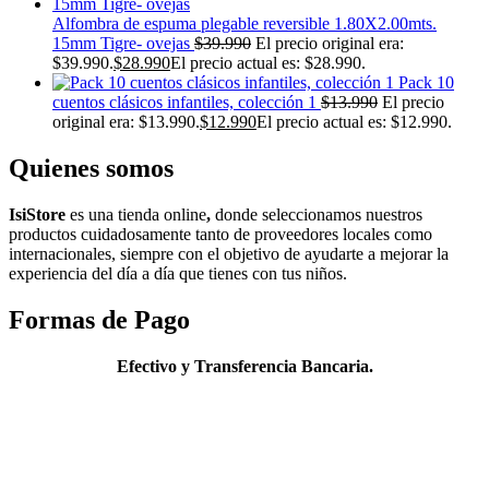
Alfombra de espuma plegable reversible 1.80X2.00mts.
15mm Tigre- ovejas
$
39.990
El precio original era:
$39.990.
$
28.990
El precio actual es: $28.990.
Pack 10
cuentos clásicos infantiles, colección 1
$
13.990
El precio
original era: $13.990.
$
12.990
El precio actual es: $12.990.
Quienes somos
IsiStore
es
una tienda online
,
donde s
eleccionamos nuestros
productos cuidadosamente tanto de proveedores locales como
internacionales, siempre con el objetivo de ayudarte a mejorar la
experiencia del
día
a
día
que tienes con tus niños.
Formas de Pago
Efectivo y Transferencia Bancaria.